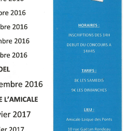
B
E
L
O
T
E