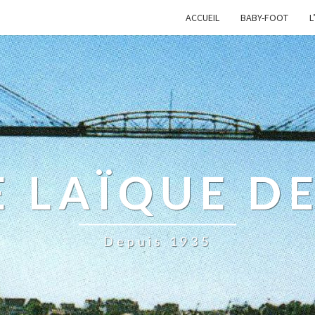
ACCUEIL
BABY-FOOT
L
 LAÏQUE D
Depuis 1935